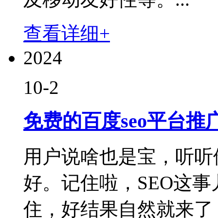
查看详细+
2024
10-2
免费的百度seo平台推
用户说啥也是宝，听听
好。记住啦，SEO这
住，好结果自然就来了！.