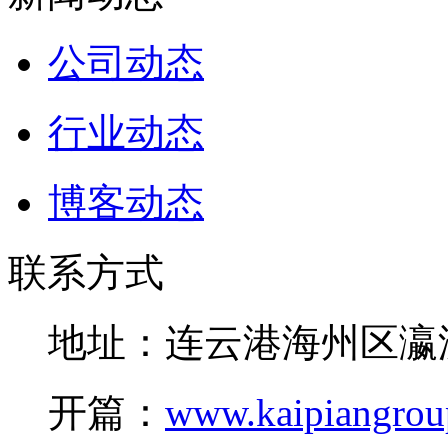
公司动态
行业动态
博客动态
联系方式
地址：连云港海州区瀛
开篇：
www.kaipiangrou