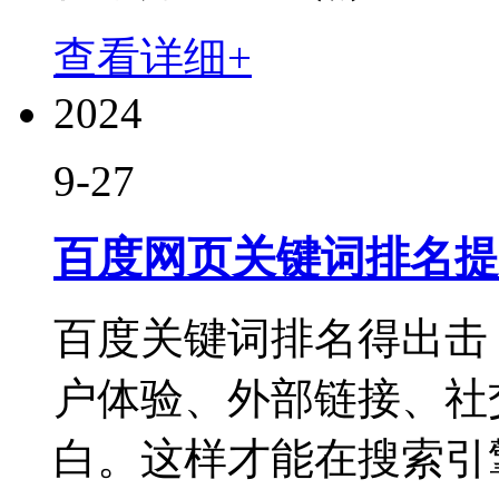
查看详细+
2024
9-27
百度网页关键词排名提
百度关键词排名得出击
户体验、外部链接、社
白。这样才能在搜索引擎