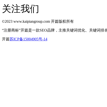
关注我们
©2023 www.kaipiangroup.com 开篇版权所有
“注册商标”开篇是一款SEO品牌，主推关键词优化、关键词排名
开篇
苏ICP备15004905号-14