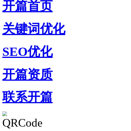
开篇首页
关键词优化
SEO优化
开篇资质
联系开篇