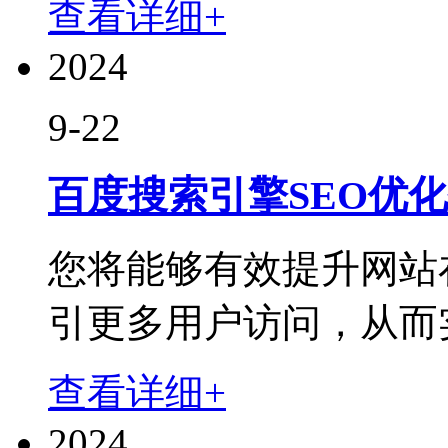
查看详细+
2024
9-22
百度搜索引擎SEO优
您将能够有效提升网站
引更多用户访问，从而实
查看详细+
2024