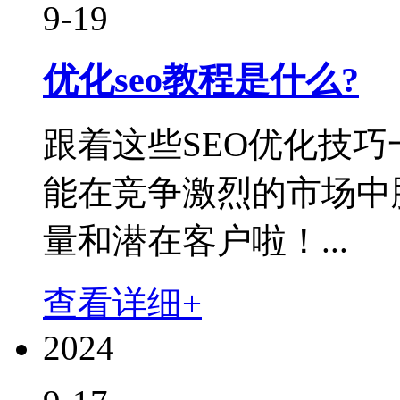
9-19
优化seo教程是什么?
跟着这些SEO优化技
能在竞争激烈的市场中
量和潜在客户啦！...
查看详细+
2024