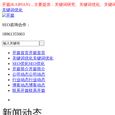
开篇(KAIPIAN)，主要提供：关键词研究、关键词优化、关
关键词优化
SEO咨询合作：
18961355063
开篇首页
开篇首页
关键词优化
关键词优化
SEO优化
SEO优化
开篇简介
开篇简介
公司动态
公司动态
行业动态
行业动态
博客动态
博客动态
联系开篇
联系开篇
新闻动态